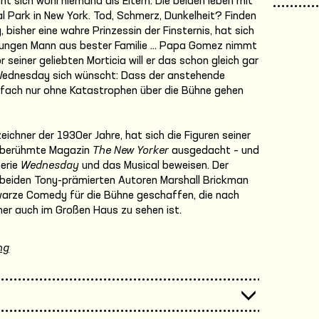
sich wohl niemand als Eltern. Die beiden leben mit
ral Park in New York. Tod, Schmerz, Dunkelheit? Finden
bisher eine wahre Prinzessin der Finsternis, hat sich
en jungen Mann aus bester Familie … Papa Gomez nimmt
 seiner geliebten Morticia will er das schon gleich gar
Wednesday sich wünscht: Dass der anstehende
infach nur ohne Katastrophen über die Bühne gehen
chner der 1930er Jahre, hat sich die Figuren seiner
e berühmte Magazin
The New Yorker
ausgedacht – und
Serie
Wednesday
und das Musical beweisen. Der
beiden Tony-prämierten Autoren Marshall Brickman
warze Comedy für die Bühne geschaffen, die nach
r auch im Großen Haus zu sehen ist.
ng