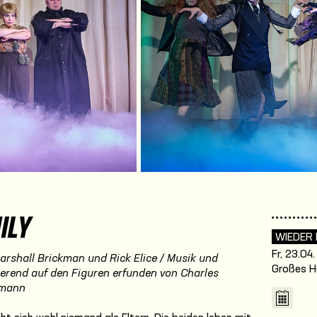
ILY
WIEDER
Fr, 23.04
arshall Brickman und Rick Elice / Musik und
Großes H
erend auf den Figuren erfunden von Charles
tmann