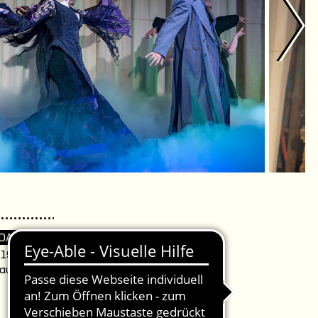
 DA
. 19:30 Uhr /
aus