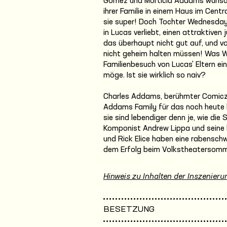
Gomez und Morticia Addams wünscht 
ihrer Familie in einem Haus im Cent
sie super! Doch Tochter Wednesday, 
in Lucas verliebt, einen attraktiv
das überhaupt nicht gut auf, und vor
nicht geheim halten müssen! Was 
Familienbesuch von Lucas' Eltern e
möge. Ist sie wirklich so naiv?
Charles Addams, berühmter Comiczei
Addams Family für das noch heut
sie sind lebendiger denn je, wie die 
Komponist Andrew Lippa und seine 
und Rick Elice haben eine rabensch
dem Erfolg beim Volkstheatersomme
Hinweis zu Inhalten der Inszenieru
BESETZUNG