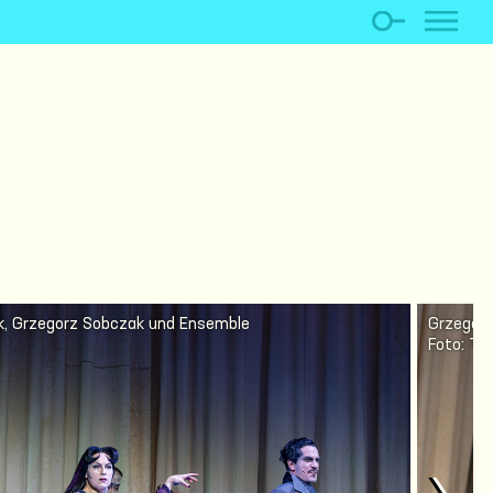
ek, Grzegorz Sobczak und Ensemble
Grzegorz
Foto: Th