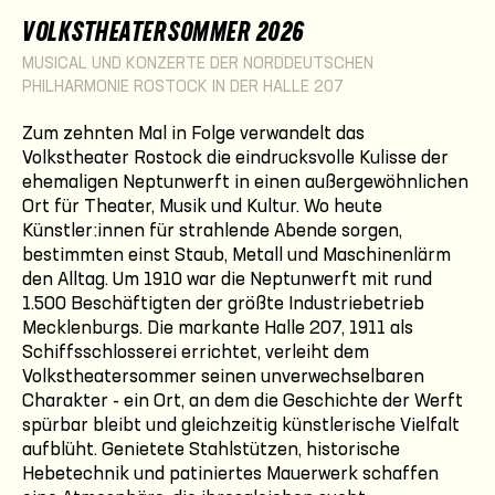
VOLKSTHEATERSOMMER 2026
MUSICAL UND KONZERTE DER NORDDEUTSCHEN
PHILHARMONIE ROSTOCK IN DER HALLE 207
Zum zehnten Mal in Folge verwandelt das
Volkstheater Rostock die eindrucksvolle Kulisse der
ehemaligen Neptunwerft in einen außergewöhnlichen
Ort für Theater, Musik und Kultur. Wo heute
Künstler:innen für strahlende Abende sorgen,
bestimmten einst Staub, Metall und Maschinenlärm
den Alltag. Um 1910 war die Neptunwerft mit rund
1.500 Beschäftigten der größte Industriebetrieb
Mecklenburgs. Die markante Halle 207, 1911 als
Schiffsschlosserei errichtet, verleiht dem
Volkstheatersommer seinen unverwechselbaren
Charakter - ein Ort, an dem die Geschichte der Werft
spürbar bleibt und gleichzeitig künstlerische Vielfalt
aufblüht. Genietete Stahlstützen, historische
Hebetechnik und patiniertes Mauerwerk schaffen