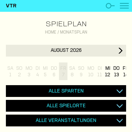
VTR
SPIELPLAN
HOME
/
MONATSPLAN
AUGUST 2026
SA
SO
MO
DI
MI
DO
FR
SA
SO
MO
DI
MI
DO
FR
1
2
3
4
5
6
7
8
9
10
11
12
13
14
ALLE SPARTEN
ALLE SPIELORTE
ALLE VERANSTALTUNGEN