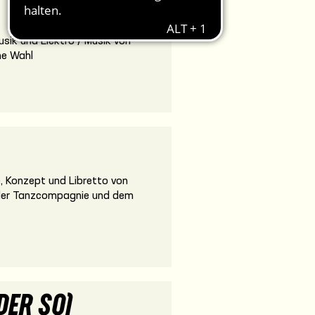
sik und Elektro / Musik von
ne Wahl
, Konzept und Libretto von
t der Tanzcompagnie und dem
DER SO)