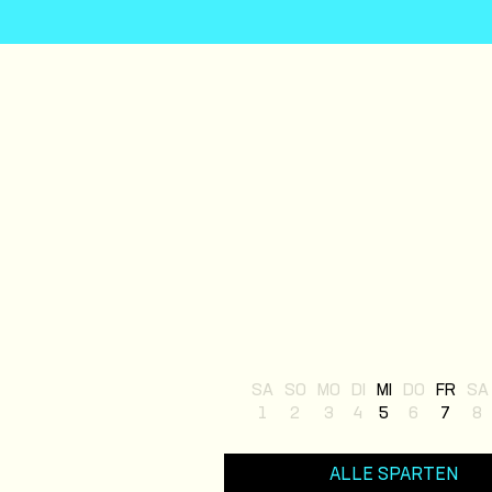
SA
SO
MO
DI
MI
DO
FR
SA
1
2
3
4
5
6
7
8
ALLE SPARTEN