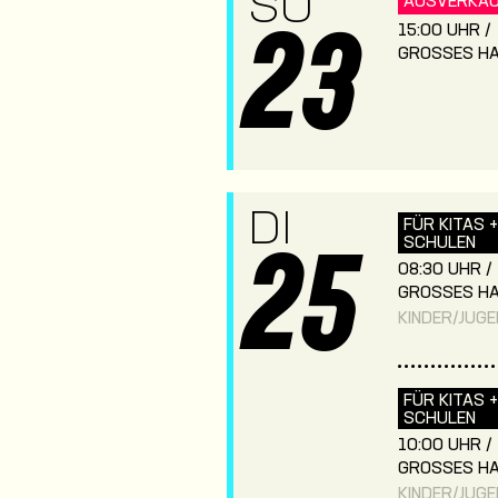
SO
AUSVERKA
15:00 UHR /
23
GROSSES HA
DI
FÜR KITAS +
SCHULEN
25
08:30 UHR /
GROSSES HA
KINDER/JUG
FÜR KITAS +
SCHULEN
10:00 UHR /
GROSSES HA
KINDER/JUG