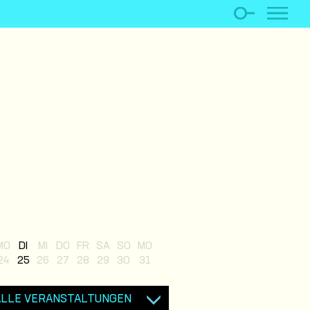
MO
DI
MI
DO
FR
SA
SO
MO
24
25
26
27
28
29
30
31
ALLE VERANSTALTUNGEN