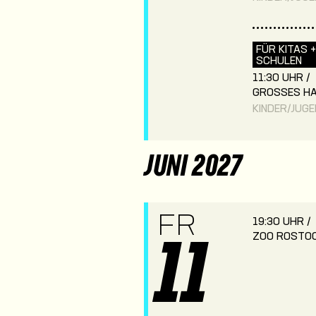
FÜR KITAS +
SCHULEN
11:30 UHR /
GROSSES HA
KINDER/JUG
JUNI 2027
FR
19:30 UHR /
ZOO ROSTO
11