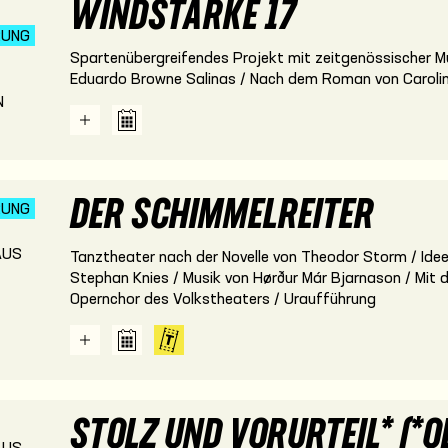
WINDSTÄRKE 17
RUNG
Spartenübergreifendes Projekt mit zeitgenössischer Mu
Eduardo Browne Salinas / Nach dem Roman von Caroli
N
DER SCHIMMELREITER
RUNG
US
Tanztheater nach der Novelle von Theodor Storm / Idee
Stephan Knies / Musik von Hørður Már Bjarnason / Mi
Opernchor des Volkstheaters / Uraufführung
STOLZ UND VORURTEIL* (*O