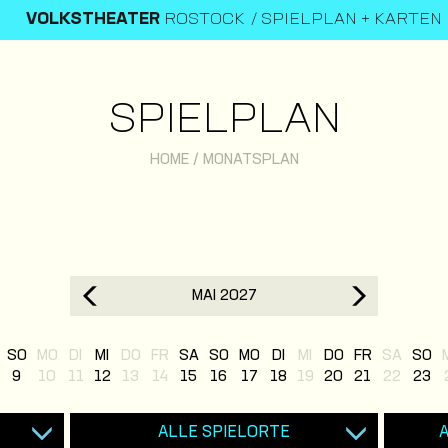
VOLKSTHEATER
ROSTOCK
SPIELPLAN + KARTEN
SPIELPLAN
HOME
/
MONATSPLAN
MAI 2027
SO
MO
DI
MI
DO
FR
SA
SO
MO
DI
MI
DO
FR
SA
SO
9
10
11
12
13
14
15
16
17
18
19
20
21
22
23
ALLE SPIELORTE