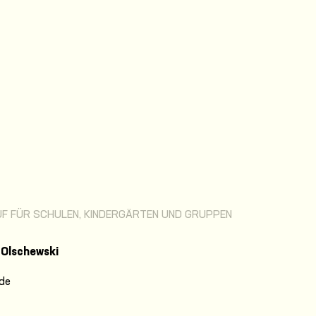
F FÜR SCHULEN, KINDERGÄRTEN UND GRUPPEN
t Olschewski
.de