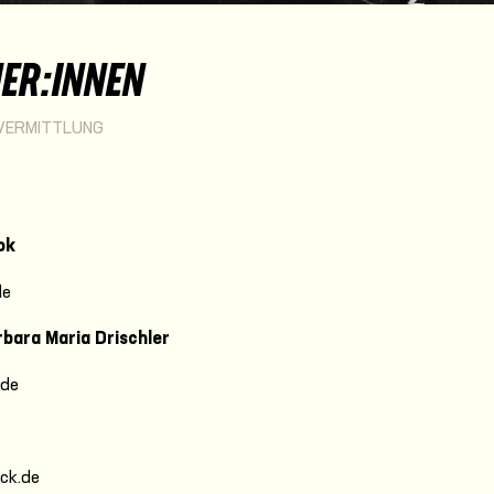
ER:INNEN
VERMITTLUNG
ok
de
rbara Maria Drischler
.de
ock.de