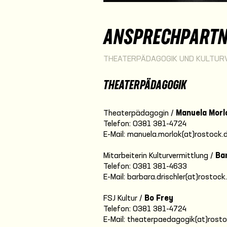
ANSPRECHPARTN
THEATERPÄDAGOGIK UND KULTUR
THEATERPÄDAGOGIK
Theaterpädagogin /
Manuela Morl
Telefon: 0381 381-4724
E-Mail: manuela.morlok(at)rostock.
Mitarbeiterin Kulturvermittlung /
Ba
Telefon: 0381 381-4633
E-Mail: barbara.drischler(at)rostock
FSJ Kultur /
Bo Frey
Telefon: 0381 381-4724
E-Mail: theaterpaedagogik(at)rost