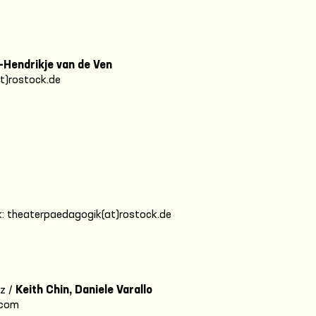
-Hendrikje van de Ven
at)rostock.de
: theaterpaedagogik(at)rostock.de
nz /
Keith Chin, Daniele Varallo
.com