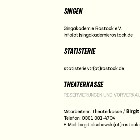
SINGEN
Singakademie Rostock e.V.
info(at)singakademierostock.de
STATISTERIE
statisterie.vtr(at)rostock.de
THEATERKASSE
RESERVIERUNGEN UND VORVERKAU
Mitarbeiterin Theaterkasse /
Birgi
Telefon: 0381 381-4704
E-Mail: birgit.olschewski(at)rostock