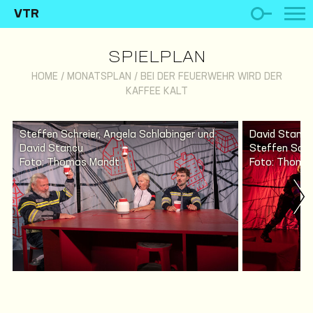
VTR
SPIELPLAN
HOME
/
MONATSPLAN
/
BEI DER FEUERWEHR WIRD DER
KAFFEE KALT
Steffen Schreier, Angela Schlabinger und
David Stancu
David Stancu
Steffen Schr
Foto: Thomas Mandt
Foto: Thoma