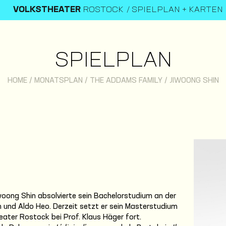
VOLKSTHEATER
ROSTOCK
SPIELPLAN + KARTEN
SPIELPLAN
HOME
/
MONATSPLAN
/
THE ADDAMS FAMILY
/
JIWOONG SHIN
oong Shin absolvierte sein Bachelorstudium an der
n und Aldo Heo. Derzeit setzt er sein Masterstudium
eater Rostock bei Prof. Klaus Häger fort.