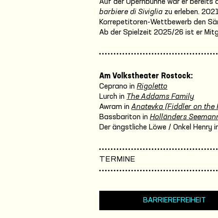
Auf der Opernbühne war er bereits 
barbiere di Siviglia
zu erleben. 2021
Korrepetitoren-Wettbewerb den Sän
Ab der Spielzeit 2025/26 ist er Mi
Am Volkstheater Rostock:
Ceprano in
Rigoletto
Lurch in
The Addams Family
Awram in
Anatevka (Fiddler on the 
Bassbariton in
Holländers Seeman
Der ängstliche Löwe / Onkel Henry i
TERMINE
BARRIEREFREIHEIT