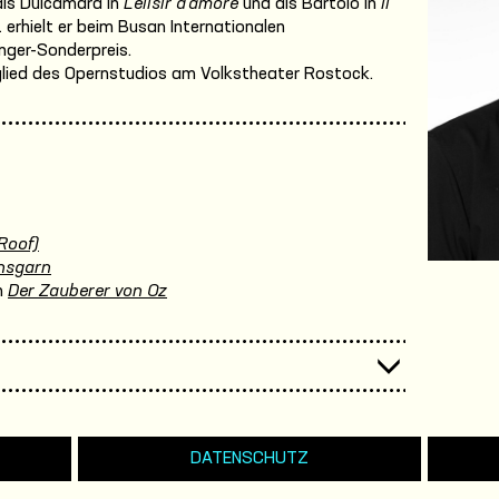
als Dulcamara in
L’elisir d’amore
und als Bartolo in
Il
 erhielt er beim Busan Internationalen
ger-Sonderpreis.
tglied des Opernstudios am Volkstheater Rostock.
Roof)
nsgarn
n
Der Zauberer von Oz
DATENSCHUTZ