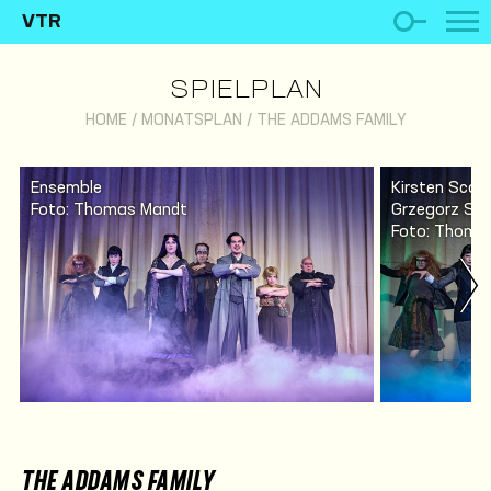
VTR
SPIELPLAN
HOME
/
MONATSPLAN
/
THE ADDAMS FAMILY
Ensemble
Kirsten Scot
Foto: Thomas Mandt
Grzegorz So
Foto: Thomas
THE ADDAMS FAMILY