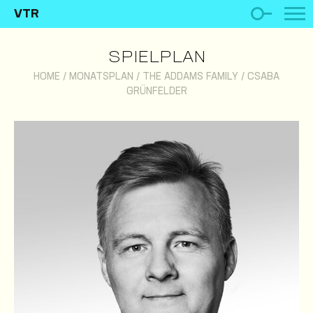
VTR
SPIELPLAN
HOME
/
MONATSPLAN
/
THE ADDAMS FAMILY
/
CSABA
GRÜNFELDER