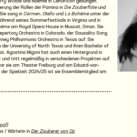
rry Widow
und Noémie in
Cendrillon
gesungen.
ierung der Rollen der Pamina in
Die Zauberflöte
und
Sie sang in
Carmen
,
Otello
und
La Bohème
unter der
ährend seines Sommerfestivals in Virginia und in
hème
am Royal Opera House in Muscat, Oman. Sie
Repertory Orchestra in Colorado, der Sausalito Song
nney Philharmonic Orchestra in Texas auf. Sie
n der University of North Texas und ihren Bachelor of
ic. Agostina Migoni hat auch einen Hintergrund in
 und tritt regelmäßig in verschiedenen Projekten auf.
war sie am Theater Freiburg und am Eduard-von-
 der Spielzeit 2024/25 ist sie Ensemblemitglied am
oof)
s / Wärterin in
Der Zauberer von Oz