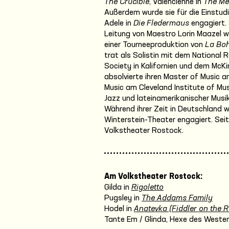
The Crucible
, Valencienne in
The Me
Außerdem wurde sie für die Einstud
Adele in
Die Fledermaus
engagiert. 
Leitung von Maestro Lorin Maazel w
einer Tourneeproduktion von
La Bo
trat als Solistin mit dem National 
Society in Kalifornien und dem McKi
absolvierte ihren Master of Music a
Music am Cleveland Institute of Mus
Jazz und lateinamerikanischer Musik
Während ihrer Zeit in Deutschland 
Winterstein-Theater engagiert. Seit
Volkstheater Rostock.
Am Volkstheater Rostock:
Gilda in
Rigoletto
Pugsley in
The Addams Family
Hodel in
Anatevka (Fiddler on the R
Tante Em / Glinda, Hexe des Westen