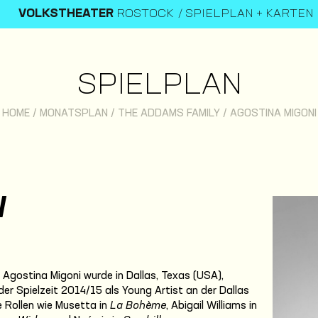
VOLKSTHEATER
ROSTOCK
SPIELPLAN + KARTEN
SPIELPLAN
HOME
/
MONATSPLAN
/
THE ADDAMS FAMILY
/
AGOSTINA MIGONI
I
 Agostina Migoni wurde in Dallas, Texas (USA),
 der Spielzeit 2014/15 als Young Artist an der Dallas
ie Rollen wie Musetta in
La Bohème
, Abigail Williams in