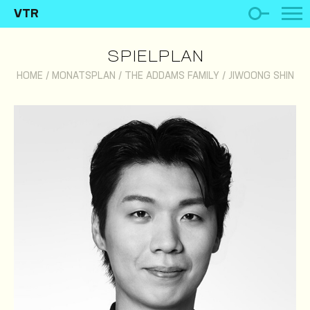
VTR
SPIELPLAN
HOME
/
MONATSPLAN
/
THE ADDAMS FAMILY
/
JIWOONG SHIN