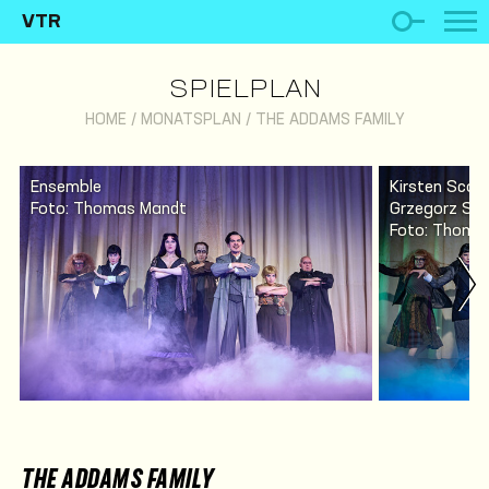
VTR
SPIELPLAN
HOME
/
MONATSPLAN
/
THE ADDAMS FAMILY
Ensemble
Kirsten Scot
Foto: Thomas Mandt
Grzegorz So
Foto: Thomas
THE ADDAMS FAMILY