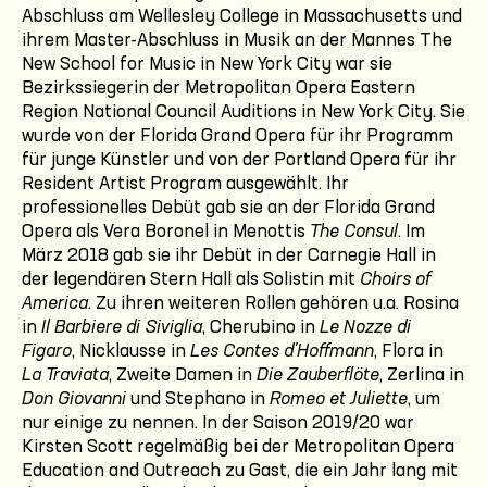
Abschluss am Wellesley College in Massachusetts und
ihrem Master-Abschluss in Musik an der Mannes The
New School for Music in New York City war sie
Bezirkssiegerin der Metropolitan Opera Eastern
Region National Council Auditions in New York City. Sie
wurde von der Florida Grand Opera für ihr Programm
für junge Künstler und von der Portland Opera für ihr
Resident Artist Program ausgewählt. Ihr
professionelles Debüt gab sie an der Florida Grand
Opera als Vera Boronel in Menottis
The Consul
. Im
März 2018 gab sie ihr Debüt in der Carnegie Hall in
der legendären Stern Hall als Solistin mit
Choirs of
America
. Zu ihren weiteren Rollen gehören u.a. Rosina
in
Il Barbiere di Siviglia
, Cherubino in
Le Nozze di
Figaro
, Nicklausse in
Les Contes d'Hoffmann
, Flora in
La Traviata
, Zweite Damen in
Die Zauberflöte
, Zerlina in
Don Giovanni
und Stephano in
Romeo et Juliette
, um
nur einige zu nennen. In der Saison 2019/20 war
Kirsten Scott regelmäßig bei der Metropolitan Opera
Education and Outreach zu Gast, die ein Jahr lang mit