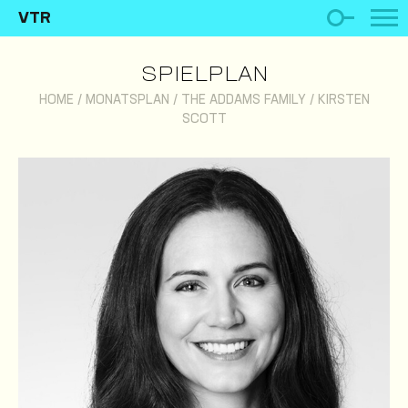
VTR
SPIELPLAN
HOME
/
MONATSPLAN
/
THE ADDAMS FAMILY
/
KIRSTEN
SCOTT