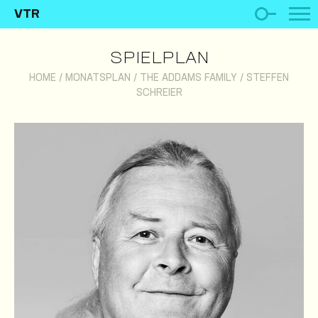
VTR
SPIELPLAN
HOME
/
MONATSPLAN
/
THE ADDAMS FAMILY
/
STEFFEN
SCHREIER