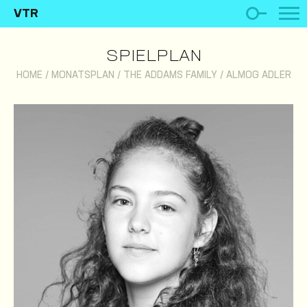
VTR
SPIELPLAN
HOME
/
MONATSPLAN
/
THE ADDAMS FAMILY
/
ALMOG ADLER