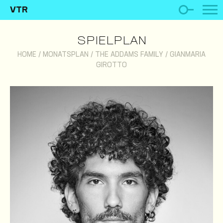
VTR
SPIELPLAN
HOME
/
MONATSPLAN
/
THE ADDAMS FAMILY
/
GIANMARIA
GIROTTO