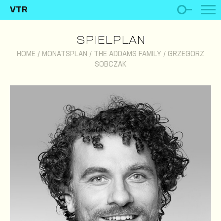
VTR
SPIELPLAN
HOME
/
MONATSPLAN
/
THE ADDAMS FAMILY
/
GRZEGORZ
SOBCZAK