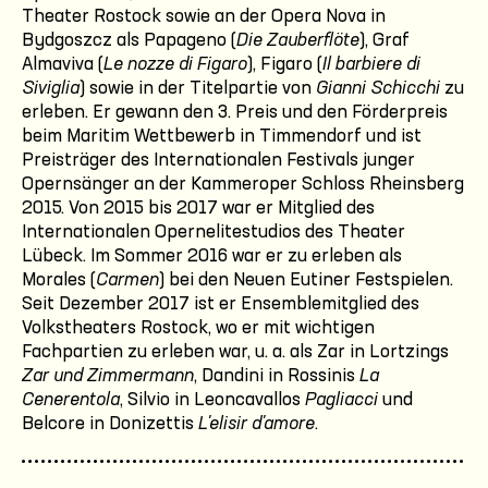
Theater Rostock sowie an der Opera Nova in
Bydgoszcz als Papageno (
Die Zauberflöte
), Graf
Almaviva (
Le nozze di Figaro
), Figaro (
Il barbiere di
Siviglia
) sowie in der Titelpartie von
Gianni Schicchi
zu
erleben. Er gewann den 3. Preis und den Förderpreis
beim Maritim Wettbewerb in Timmendorf und ist
Preisträger des Internationalen Festivals junger
Opernsänger an der Kammeroper Schloss Rheinsberg
2015. Von 2015 bis 2017 war er Mitglied des
Internationalen Opernelitestudios des Theater
Lübeck. Im Sommer 2016 war er zu erleben als
Morales (
Carmen
) bei den Neuen Eutiner Festspielen.
Seit Dezember 2017 ist er Ensemblemitglied des
Volkstheaters Rostock, wo er mit wichtigen
Fachpartien zu erleben war, u. a. als Zar in Lortzings
Zar und Zimmermann
, Dandini in Rossinis
La
Cenerentola
, Silvio in Leoncavallos
Pagliacci
und
Belcore in Donizettis
L'elisir d'amore
.