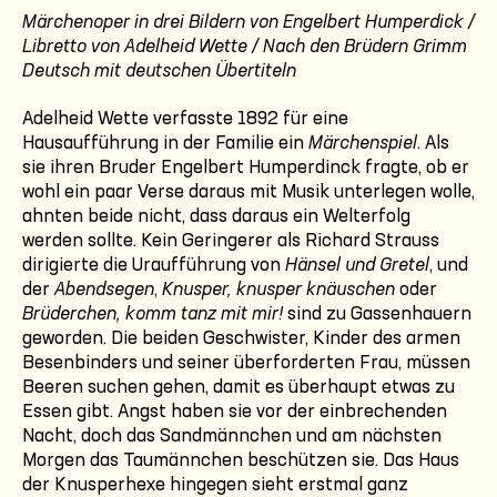
Märchenoper in drei Bildern von Engelbert Humperdick /
Libretto von Adelheid Wette / Nach den Brüdern Grimm
Deutsch mit deutschen Übertiteln
Adelheid Wette verfasste 1892 für eine
Hausaufführung in der Familie ein
Märchenspiel
. Als
sie ihren Bruder Engelbert Humperdinck fragte, ob er
wohl ein paar Verse daraus mit Musik unterlegen wolle,
ahnten beide nicht, dass daraus ein Welterfolg
werden sollte. Kein Geringerer als Richard Strauss
dirigierte die Uraufführung von
Hänsel und Gretel
, und
der
Abendsegen
,
Knusper, knusper knäuschen
oder
Brüderchen, komm tanz mit mir!
sind zu Gassenhauern
geworden. Die beiden Geschwister, Kinder des armen
Besenbinders und seiner überforderten Frau, müssen
Beeren suchen gehen, damit es überhaupt etwas zu
Essen gibt. Angst haben sie vor der einbrechenden
Nacht, doch das Sandmännchen und am nächsten
Morgen das Taumännchen beschützen sie. Das Haus
der Knusperhexe hingegen sieht erstmal ganz