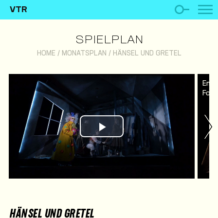
VTR
SPIELPLAN
HOME
/
MONATSPLAN
/
HÄNSEL UND GRETEL
Ens
Foto
Play Video
HÄNSEL UND GRETEL