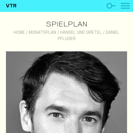
VTR
SPIELPLAN
HOME
/
MONATSPLAN
/
HÄNSEL UND GRETEL
/
DANIEL
PFLUGER