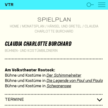
VTR
SPIELPLAN
HOME
/
MONATSPLAN
/
HÄNSEL UND GRETEL
/
CLAUDIA
CHARLOTTE BURCHARD
CLAUDIA CHARLOTTE BURCHARD
BÜHNEN- UND KOSTÜMBILDNERIN
Am Volkstheater Rostock:
Bühne und Kostüme in
Der Schimmelreiter
Bühne und Kostüme in
Die Legende von Paul und Paula
Bühne und Kostüme in
Schwanensee
TERMINE