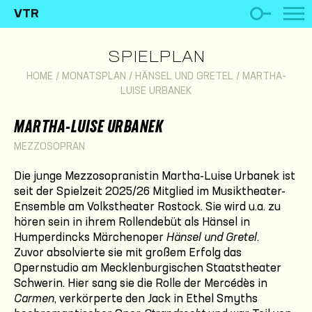
VTR
SPIELPLAN
HOME
/
MONATSPLAN
/
HÄNSEL UND GRETEL
/
MARTHA-
LUISE URBANEK
MARTHA-LUISE URBANEK
MEZZOSOPRAN
Die junge Mezzosopranistin Martha-Luise Urbanek ist
seit der Spielzeit 2025/26 Mitglied im Musiktheater-
Ensemble am Volkstheater Rostock. Sie wird u.a. zu
hören sein in ihrem Rollendebüt als Hänsel in
Humperdincks Märchenoper
Hänsel und Gretel
.
Zuvor absolvierte sie mit großem Erfolg das
Opernstudio am Mecklenburgischen Staatstheater
Schwerin. Hier sang sie die Rolle der Mercédès in
Carmen
, verkörperte den Jack in Ethel Smyths