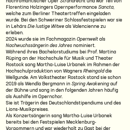
hochromantischer Oper
Strandrecht
und war Teil von
Florentina Holzingers Opernperformance
Sancta
,
welche zum Berliner Theatertreffen eingeladen
wurde. Bei den Schweriner Schlossfestspielen war sie
in Lehárs
Die lustige Witwe
als Valencienne zu
erleben.
2024 wurde sie im Fachmagazin
Opernwelt
als
Nachwuchssängerin des Jahres
nominiert.
Während ihres Bachelorstudiums bei Prof. Martina
Rüping an der Hochschule für Musik und Theater
Rostock sang Martha-Luise Urbanek im Rahmen der
Hochschulproduktion von Wagners
Rheingold
die
Wellgunde. Am Volkstheater Rostock stand sie schon
2019 als Wendla Bergmann in
Spring Awakening
auf
der Bühne und sang in den folgenden Jahren häufig
als Aushilfe im Opernchor.
Sie ist Trägerin des Deutschlandstipendiums und des
Lions-Musikpreises.
Als Konzertsängerin sang Martha-Luise Urbanek
bereits bei den Festspielen Mecklenburg-
Vorpommern und war wiederholt zu Gast bei der