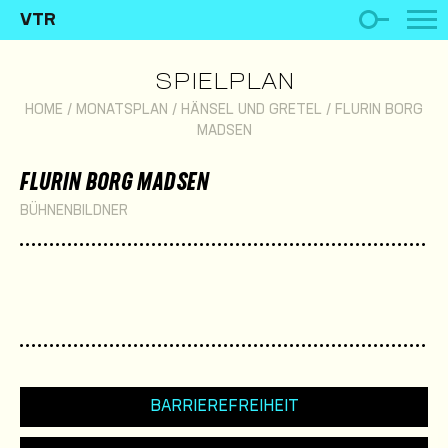
VTR
SPIELPLAN
HOME
/
MONATSPLAN
/
HÄNSEL UND GRETEL
/
FLURIN BORG
MADSEN
FLURIN BORG MADSEN
BÜHNENBILDNER
BARRIEREFREIHEIT