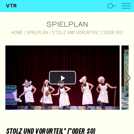
VTR
SPIELPLAN
HOME
/
SPIELPLAN
/
STOLZ UND VORURTEIL* (*ODER SO)
Mali
und 
Foto
Play Video
STOLZ UND VORURTEIL* (*ODER SO)