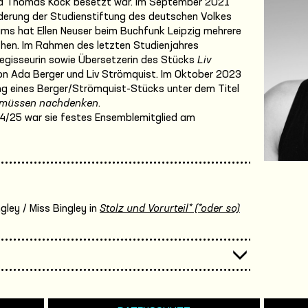
und Thomas Köck besetzt war. Im September 2021
örderung der Studienstiftung des deutschen Volkes
s hat Ellen Neuser beim Buchfunk Leipzig mehrere
chen. Im Rahmen des letzten Studienjahres
Regisseurin sowie Übersetzerin des Stücks
Liv
n Ada Berger und Liv Strömquist. Im Oktober 2023
ung eines Berger/Strömquist-Stücks unter dem Titel
ir müssen nachdenken
.
24/25 war sie festes Ensemblemitglied am
gley / Miss Bingley in
Stolz und Vorurteil* (*oder so)