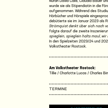
Nuran David Calis, Claudia Bauer 
wurde sie als Stipendiatin in die F
aufgenommen. Während des Studium
Hörbücher und Hörspiele eingespro
debütierte sie im Januar 2023 als 
Strömquist denkt über sich nach
vo
folgte darauf die zweite Inszenier
spieglein, spieglein halts maul, w
In den Spielzeiten 2023/24 und 20
Volkstheater Rostock.
Am Volkstheater Rostock:
Tillie / Charlotte Lucas / Charles Bin
TERMINE