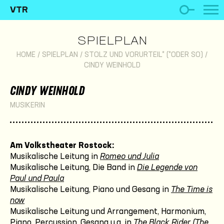
VTR
SPIELPLAN
HOME
/
SPIELPLAN
/
STOLZ UND VORURTEIL* (*ODER SO)
/
CINDY WEINHOLD
CINDY WEINHOLD
MUSIKERIN
Am Volkstheater Rostock:
Musikalische Leitung in
Romeo und Julia
Musikalische Leitung, Die Band in
Die Legende von
Paul und Paula
Musikalische Leitung, Piano und Gesang in
The Time is
now
Musikalische Leitung und Arrangement, Harmonium,
Piano, Percussion, Gesang u.a. in
The Black Rider (The