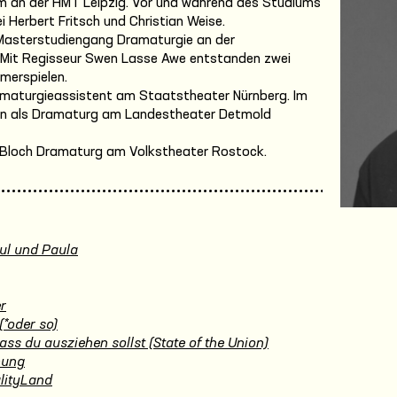
m an der HMT Leipzig. Vor und während des Studiums
ei Herbert Fritsch und Christian Weise.
 Masterstudiengang Dramaturgie an der
 Mit Regisseur Swen Lasse Awe entstanden zwei
merspielen.
ramaturgieassistent am Staatstheater Nürnberg. Im
iten als Dramaturg am Landestheater Detmold
e Bloch Dramaturg am Volkstheater Rostock.
ul und Paula
r
(*oder so)
ass du ausziehen sollst (State of the Union)
hung
lityLand