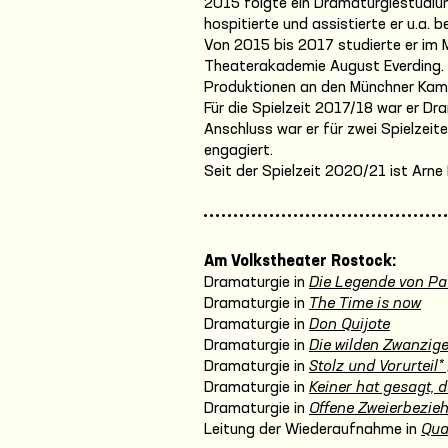
2015 folgte ein Dramaturgiestudiu
hospitierte und assistierte er u.a. b
Von 2015 bis 2017 studierte er im
Theaterakademie August Everding.
Produktionen an den Münchner Kam
Für die Spielzeit 2017/18 war er D
Anschluss war er für zwei Spielze
engagiert.
Seit der Spielzeit 2020/21 ist Arn
Am Volkstheater Rostock:
Dramaturgie in
Die Legende von Pa
Dramaturgie in
The Time is now
Dramaturgie in
Don Quijote
Dramaturgie in
Die wilden Zwanzige
Dramaturgie in
Stolz und Vorurteil* 
Dramaturgie in
Keiner hat gesagt, d
Dramaturgie in
Offene Zweierbezie
Leitung der Wiederaufnahme in
Qua