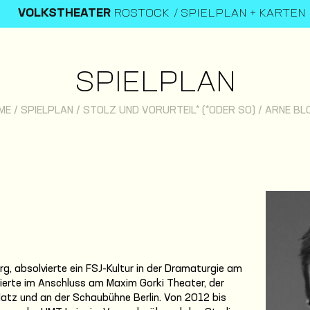
VOLKSTHEATER
ROSTOCK
SPIELPLAN + KARTEN
SPIELPLAN
ME
/
SPIELPLAN
/
STOLZ UND VORURTEIL* (*ODER SO)
/
ARNE BL
g, absolvierte ein FSJ-Kultur in der Dramaturgie am
ierte im Anschluss am Maxim Gorki Theater, der
tz und an der Schaubühne Berlin. Von 2012 bis