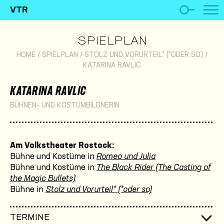
VTR
SPIELPLAN
HOME
/
SPIELPLAN
/
STOLZ UND VORURTEIL* (*ODER SO)
/
KATARINA RAVLIC
KATARINA RAVLIC
BÜHNEN- UND KOSTÜMBILDNERIN
Am Volkstheater Rostock:
Bühne und Kostüme in
Romeo und Julia
Bühne und Kostüme in
The Black Rider (The Casting of
the Magic Bullets)
Bühne in
Stolz und Vorurteil* (*oder so)
TERMINE