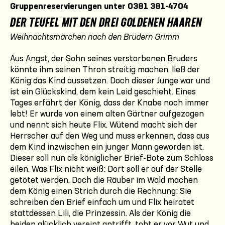
Gruppenreservierungen unter 0381 381-4704
DER TEUFEL MIT DEN DREI GOLDENEN HAAREN
Weihnachtsmärchen nach den Brüdern Grimm
Aus Angst, der Sohn seines verstorbenen Bruders
könnte ihm seinen Thron streitig machen, ließ der
König das Kind aussetzen. Doch dieser Junge war und
ist ein Glückskind, dem kein Leid geschieht. Eines
Tages erfährt der König, dass der Knabe noch immer
lebt! Er wurde von einem alten Gärtner aufgezogen
und nennt sich heute Flix. Wütend macht sich der
Herrscher auf den Weg und muss erkennen, dass aus
dem Kind inzwischen ein junger Mann geworden ist.
Dieser soll nun als königlicher Brief-Bote zum Schloss
eilen. Was Flix nicht weiß: Dort soll er auf der Stelle
getötet werden. Doch die Räuber im Wald machen
dem König einen Strich durch die Rechnung: Sie
schreiben den Brief einfach um und Flix heiratet
stattdessen Lili, die Prinzessin. Als der König die
beiden glücklich vereint antrifft, tobt er vor Wut und