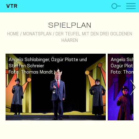
VTR
SPIELPLAN
HOME
/
MONATSPLAN
/
DER TEUFEL MIT DEN DREI GOLDENEN
HAAREN
Angela Schlabinger, Özgür Platte und
Angela Schlab
Steffen Schreier
Özgür Platte
Foto: Thomas Mandt
Foto: Thoma