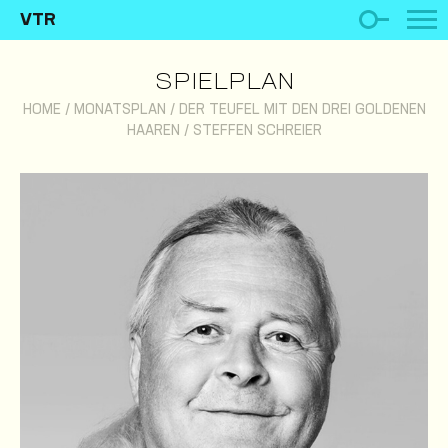
VTR
SPIELPLAN
HOME
/
MONATSPLAN
/
DER TEUFEL MIT DEN DREI GOLDENEN
HAAREN
/
STEFFEN SCHREIER