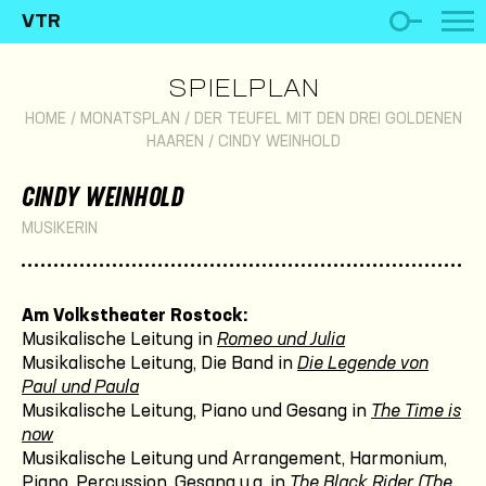
VTR
SPIELPLAN
HOME
/
MONATSPLAN
/
DER TEUFEL MIT DEN DREI GOLDENEN
HAAREN
/
CINDY WEINHOLD
CINDY WEINHOLD
MUSIKERIN
Am Volkstheater Rostock:
Musikalische Leitung in
Romeo und Julia
Musikalische Leitung, Die Band in
Die Legende von
Paul und Paula
Musikalische Leitung, Piano und Gesang in
The Time is
now
Musikalische Leitung und Arrangement, Harmonium,
Piano, Percussion, Gesang u.a. in
The Black Rider (The