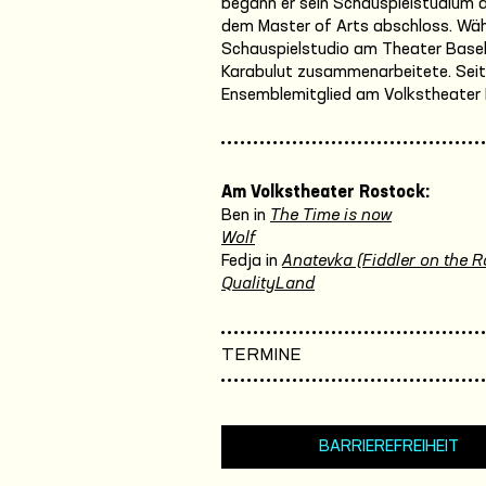
begann er sein Schauspielstudium a
dem Master of Arts abschloss. Währ
Schauspielstudio am Theater Basel,
Karabulut zusammenarbeitete. Seit 
Ensemblemitglied am Volkstheater
Am Volkstheater Rostock:
Ben in
The Time is now
Wolf
Fedja in
Anatevka (Fiddler on the R
QualityLand
TERMINE
BARRIEREFREIHEIT