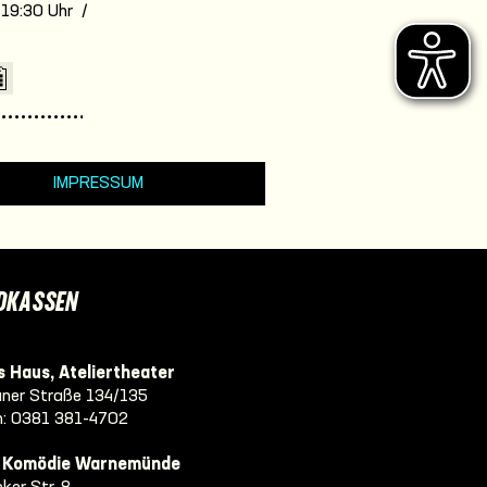
. 19:30 Uhr /
7
IMPRESSUM
DKASSEN
 Haus, Ateliertheater
ner Straße 134/135
n:
0381 381-4702
e Komödie Warnemünde