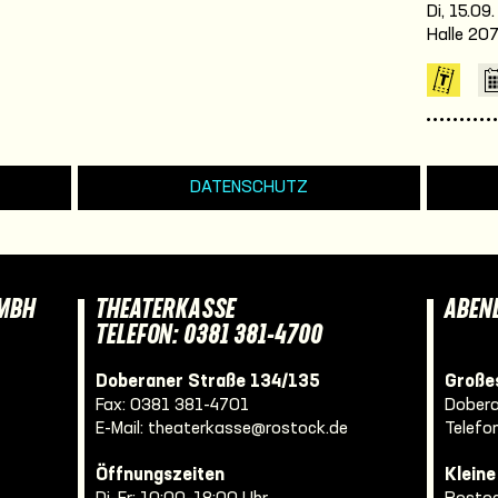
Di, 15.09
Halle 20
DATENSCHUTZ
GMBH
THEATERKASSE
ABEN
TELEFON: 0381 381-4700
Doberaner Straße 134/135
Großes
Fax: 0381 381-4701
Dobera
E-Mail:
theaterkasse@rostock.de
Telefo
Öffnungszeiten
Klein