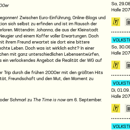
Sa, 29.08
000er
Halle 20
egonnen! Zwischen Euro-Einführung, Online-Blogs und
on sich selbst zu erfinden und ist im Rausch der
rloren. Mittendrin: Johanna, die aus der Kleinstadt
 Neugier und einem Koffer voller Erwartungen. Doch
VOLKST
 ihrem Freund erwartet sie dort eine bittere
So, 30.08
chte Leben. Doch was ist wirklich echt? In einer
Halle 20
chen mit ganz unterschiedlichen Lebensentwürfen,
s ein verlockendes Angebot die Realität der WG auf
er Trip durch die frühen 2000er mit den größten Hits
alität, Freundschaft und den Mut, den Moment zu
VOLKST
Di, 01.09
Halle 20
 oder Schmarl zu
The Time is now
am 6. September.
VOLKST