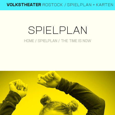
VOLKSTHEATER
ROSTOCK
SPIELPLAN + KARTEN
SPIELPLAN
HOME
/
SPIELPLAN
/
THE TIME IS NOW