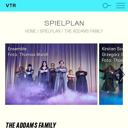
VTR
SPIELPLAN
HOME
/
SPIELPLAN
/
THE ADDAMS FAMILY
Ensemble
Kirsten Scot
Foto: Thomas Mandt
Grzegorz So
Foto: Thomas
THE ADDAMS FAMILY