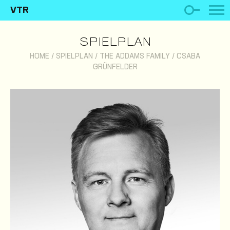
VTR
SPIELPLAN
HOME
/
SPIELPLAN
/
THE ADDAMS FAMILY
/
CSABA
GRÜNFELDER