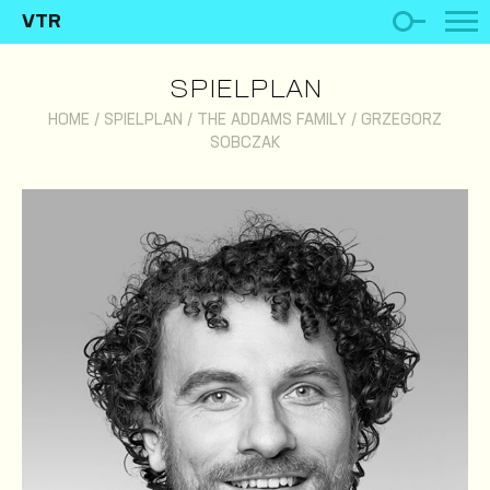
VTR
SPIELPLAN
HOME
/
SPIELPLAN
/
THE ADDAMS FAMILY
/
GRZEGORZ
SOBCZAK