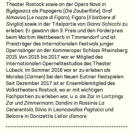
Theater Rostock sowie an der Opera Nova in
Bydgoszcz als Papageno (
Die Zauberflöte
), Graf
Almaviva (
Le nozze di Figaro
), Figaro (
Il barbiere di
Siviglia
) sowie in der Titelpartie von
Gianni Schicchi
zu
erleben. Er gewann den 3. Preis und den Förderpreis
beim Maritim Wettbewerb in Timmendorf und ist
Preisträger des Internationalen Festivals junger
Opernsänger an der Kammeroper Schloss Rheinsberg
2015. Von 2015 bis 2017 war er Mitglied des
Internationalen Opernelitestudios des Theater
Lübeck. Im Sommer 2016 war er zu erleben als
Morales (
Carmen
) bei den Neuen Eutiner Festspielen.
Seit Dezember 2017 ist er Ensemblemitglied des
Volkstheaters Rostock, wo er mit wichtigen
Fachpartien zu erleben war, u. a. als Zar in Lortzings
Zar und Zimmermann
, Dandini in Rossinis
La
Cenerentola
, Silvio in Leoncavallos
Pagliacci
und
Belcore in Donizettis
L'elisir d'amore
.