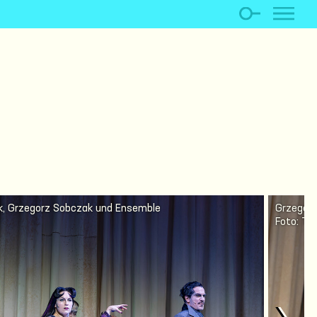
ek, Grzegorz Sobczak und Ensemble
Grzegorz
Foto: Th