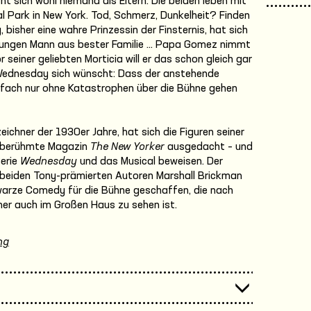
sich wohl niemand als Eltern. Die beiden leben mit
ral Park in New York. Tod, Schmerz, Dunkelheit? Finden
bisher eine wahre Prinzessin der Finsternis, hat sich
en jungen Mann aus bester Familie … Papa Gomez nimmt
 seiner geliebten Morticia will er das schon gleich gar
Wednesday sich wünscht: Dass der anstehende
infach nur ohne Katastrophen über die Bühne gehen
chner der 1930er Jahre, hat sich die Figuren seiner
e berühmte Magazin
The New Yorker
ausgedacht – und
Serie
Wednesday
und das Musical beweisen. Der
beiden Tony-prämierten Autoren Marshall Brickman
warze Comedy für die Bühne geschaffen, die nach
r auch im Großen Haus zu sehen ist.
ng