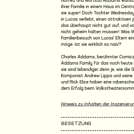
Gomez und Morticia Addams wünscht 
ihrer Familie in einem Haus im Cent
sie super! Doch Tochter Wednesday, 
in Lucas verliebt, einen attraktiv
das überhaupt nicht gut auf, und vor
nicht geheim halten müssen! Was 
Familienbesuch von Lucas' Eltern e
möge. Ist sie wirklich so naiv?
Charles Addams, berühmter Comiczei
Addams Family für das noch heut
sie sind lebendiger denn je, wie die 
Komponist Andrew Lippa und seine 
und Rick Elice haben eine rabensch
dem Erfolg beim Volkstheatersomme
Hinweis zu Inhalten der Inszenieru
BESETZUNG