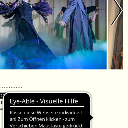
 DA
. 19:30 Uhr /
aus