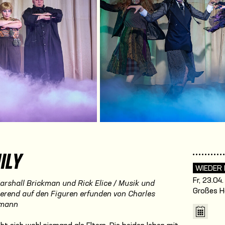
ILY
WIEDER
Fr, 23.04
arshall Brickman und Rick Elice / Musik und
Großes H
erend auf den Figuren erfunden von Charles
tmann