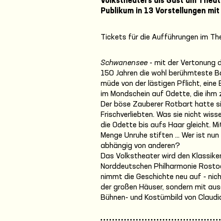
Volkstheaters als Gast am Theat
Publikum in 13 Vorstellungen mit
Tickets für die Aufführungen im Th
Schwanensee
- mit der Vertonung 
150 Jahren die wohl berühmteste Ba
müde von der lästigen Pflicht, eine
im Mondschein auf Odette, die ihm 
Der böse Zauberer Rotbart hatte si
Frischverliebten. Was sie nicht wiss
die Odette bis aufs Haar gleicht. Mit 
Menge Unruhe stiften … Wer ist nun 
abhängig von anderen?
Das Volkstheater wird den Klassiker
Norddeutschen Philharmonie Rostoc
nimmt die Geschichte neu auf - nic
der großen Häuser, sondern mit aus
Bühnen- und Kostümbild von Claudia