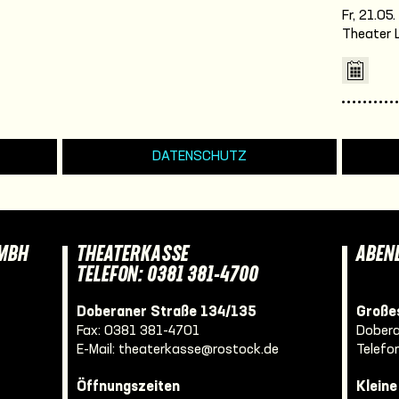
Fr, 21.05
Theater 
DATENSCHUTZ
GMBH
THEATERKASSE
ABEN
TELEFON: 0381 381-4700
Doberaner Straße 134/135
Großes
Fax: 0381 381-4701
Dobera
E-Mail:
theaterkasse@rostock.de
Telefo
Öffnungszeiten
Klein