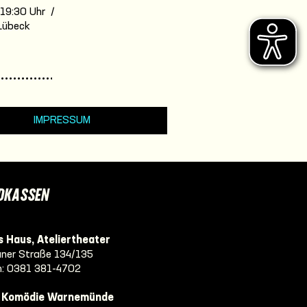
. 19:30 Uhr /
Lübeck
IMPRESSUM
DKASSEN
 Haus, Ateliertheater
ner Straße 134/135
n:
0381 381-4702
e Komödie Warnemünde