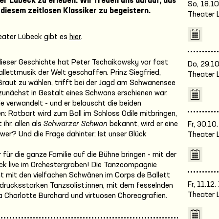
er Lübeck zu erleben. Wir freuen uns darauf, das
So, 18.10
 diesem zeitlosen Klassiker zu begeistern.
Theater 
eater Lübeck gibt es
hier
.
dieser Geschichte hat Peter Tschaikowsky vor fast
Do, 29.10
llettmusik der Welt geschaffen. Prinz Siegfried,
Theater 
 Braut zu wählen, trifft bei der Jagd am Schwanensee
zunächst in Gestalt eines Schwans erschienen war.
e verwandelt - und er belauscht die beiden
en: Rotbart wird zum Ball im Schloss Odile mitbringen,
ihr, allen als
Schwarzer Schwan
bekannt, wird er eine
Fr, 30.10
wer? Und die Frage dahinter: Ist unser Glück
Theater 
 für die ganze Familie auf die Bühne bringen - mit der
k live im Orchestergraben! Die Tanzcompagnie
ht mit den vielfachen Schwänen im Corps de Ballett
Fr, 11.12
drucksstarken Tanzsolist:innen, mit dem fesselnden
Theater 
 Charlotte Burchard und virtuosen Choreografien.