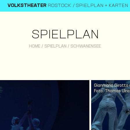
VOLKSTHEATER
ROSTOCK
SPIELPLAN + KARTEN
SPIELPLAN
HOME
/
SPIELPLAN
/
SCHWANENSEE
Gianmaria Girotto
Foto: Thomas Ulri