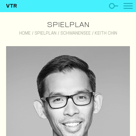
VTR
SPIELPLAN
HOME
/
SPIELPLAN
/
SCHWANENSEE
/
KEITH CHIN