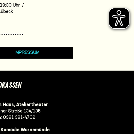
. 19:30 Uhr /
Lübeck
IMPRESSUM
DKASSEN
 Haus, Ateliertheater
ner Straße 134/135
n:
0381 381-4702
e Komödie Warnemünde