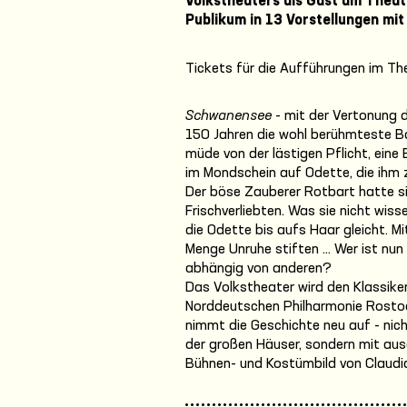
Volkstheaters als Gast am Theat
Publikum in 13 Vorstellungen mit
Tickets für die Aufführungen im Th
Schwanensee
- mit der Vertonung 
150 Jahren die wohl berühmteste Ba
müde von der lästigen Pflicht, eine
im Mondschein auf Odette, die ihm 
Der böse Zauberer Rotbart hatte si
Frischverliebten. Was sie nicht wiss
die Odette bis aufs Haar gleicht. Mit 
Menge Unruhe stiften … Wer ist nun 
abhängig von anderen?
Das Volkstheater wird den Klassiker
Norddeutschen Philharmonie Rostoc
nimmt die Geschichte neu auf - nic
der großen Häuser, sondern mit aus
Bühnen- und Kostümbild von Claudia