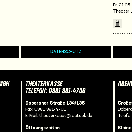
Fr, 21.05
Theater 
DATENSCHUTZ
GMBH
THEATERKASSE
ABEN
TELEFON: 0381 381-4700
Doberaner Straße 134/135
Großes
Fax: 0381 381-4701
Dobera
E-Mail:
theaterkasse@rostock.de
Telefo
Öffnungszeiten
Klein