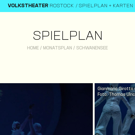
VOLKSTHEATER
ROSTOCK
SPIELPLAN + KARTEN
SPIELPLAN
HOME
/
MONATSPLAN
/
SCHWANENSEE
Gianmaria Girotto
Foto: Thomas Ulri