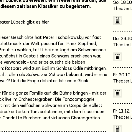
er Lübeck zu erleben. Wir freuen uns darauf, das
So, 18.10
 diesem zeitlosen Klassiker zu begeistern.
Theater 
eater Lübeck gibt es
hier
.
dieser Geschichte hat Peter Tschaikowsky vor fast
Do, 29.10
llettmusik der Welt geschaffen. Prinz Siegfried,
Theater 
 Braut zu wählen, trifft bei der Jagd am Schwanensee
zunächst in Gestalt eines Schwans erschienen war.
e verwandelt - und er belauscht die beiden
en: Rotbart wird zum Ball im Schloss Odile mitbringen,
ihr, allen als
Schwarzer Schwan
bekannt, wird er eine
Fr, 30.10
wer? Und die Frage dahinter: Ist unser Glück
Theater 
 für die ganze Familie auf die Bühne bringen - mit der
k live im Orchestergraben! Die Tanzcompagnie
ht mit den vielfachen Schwänen im Corps de Ballett
Fr, 11.12
drucksstarken Tanzsolist:innen, mit dem fesselnden
Theater 
 Charlotte Burchard und virtuosen Choreografien.