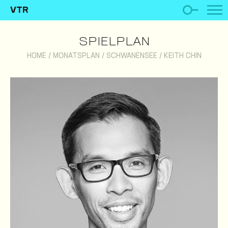
VTR
SPIELPLAN
HOME
/
MONATSPLAN
/
SCHWANENSEE
/
KEITH CHIN