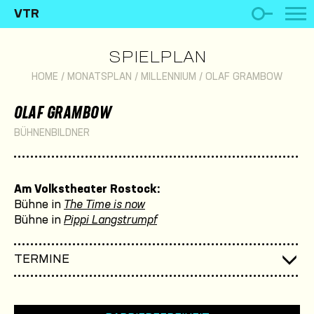
VTR
SPIELPLAN
HOME
/
MONATSPLAN
/
MILLENNIUM
/
OLAF GRAMBOW
OLAF GRAMBOW
BÜHNENBILDNER
Am Volkstheater Rostock:
Bühne in
The Time is now
Bühne in
Pippi Langstrumpf
TERMINE