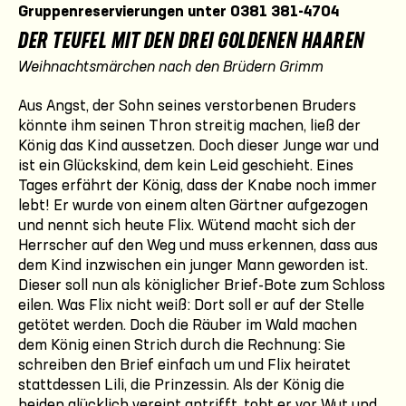
Gruppenreservierungen unter 0381 381-4704
DER TEUFEL MIT DEN DREI GOLDENEN HAAREN
Weihnachtsmärchen nach den Brüdern Grimm
Aus Angst, der Sohn seines verstorbenen Bruders
könnte ihm seinen Thron streitig machen, ließ der
König das Kind aussetzen. Doch dieser Junge war und
ist ein Glückskind, dem kein Leid geschieht. Eines
Tages erfährt der König, dass der Knabe noch immer
lebt! Er wurde von einem alten Gärtner aufgezogen
und nennt sich heute Flix. Wütend macht sich der
Herrscher auf den Weg und muss erkennen, dass aus
dem Kind inzwischen ein junger Mann geworden ist.
Dieser soll nun als königlicher Brief-Bote zum Schloss
eilen. Was Flix nicht weiß: Dort soll er auf der Stelle
getötet werden. Doch die Räuber im Wald machen
dem König einen Strich durch die Rechnung: Sie
schreiben den Brief einfach um und Flix heiratet
stattdessen Lili, die Prinzessin. Als der König die
beiden glücklich vereint antrifft, tobt er vor Wut und