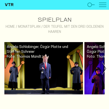
VTR
SPIELPLAN
HOME
/
MONATSPLAN
/
DER TEUFEL MIT DEN DREI GOLDENEN
HAAREN
Angela Schlabinger, Özgür Platte und
Angela Schlab
Steffen Schreier
Özgür Platte
Foto: Thomas Mandt
Foto: Thoma