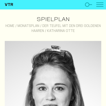
VTR
SPIELPLAN
HOME
/
MONATSPLAN
/
DER TEUFEL MIT DEN DREI GOLDENEN
HAAREN
/
KATHARINA OTTE