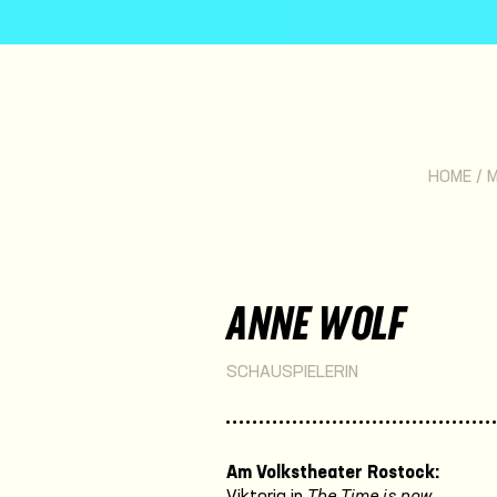
HOME
/
ANNE WOLF
SCHAUSPIELERIN
Am Volkstheater Rostock:
Viktoria in
The Time is now