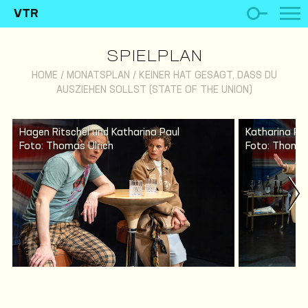
VTR
SPIELPLAN
HOME
/
MONATSPLAN
/
KEINER HAT GESAGT, DASS DU
AUSZIEHEN SOLLST (STATE OF THE UNION)
Hagen Ritschel und Katharina Paul
Katharina Pa
Foto: Thomas Ulrich
Foto: Thomas