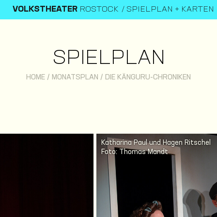
VOLKSTHEATER
ROSTOCK
SPIELPLAN + KARTEN
SPIELPLAN
HOME
/
MONATSPLAN
/
DIE KÄNGURU-CHRONIKEN
Katharina Paul und Hagen Ritschel
Foto: Thomas Mandt