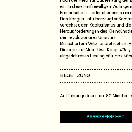
noch der Herd zur Zubereitung der E
ein. In dieser unfreiwilligen Wohnge
Freundschaft - oder eher eines ana
Das Känguru ist überzeugter Kommun
verachtet den Kapitalismus und die 
Herausforderungen des Kleinkünstle
den revolutionären Umsturz.
Mit scharfem Witz, anarchischem H
Dialoge sind Marc-Uwe Klings
Kängu
eingerichteten Lesung hält das Käng
BESETZUNG
Aufführungsdauer: ca. 80 Minuten, 
BARRIEREFREIHEIT