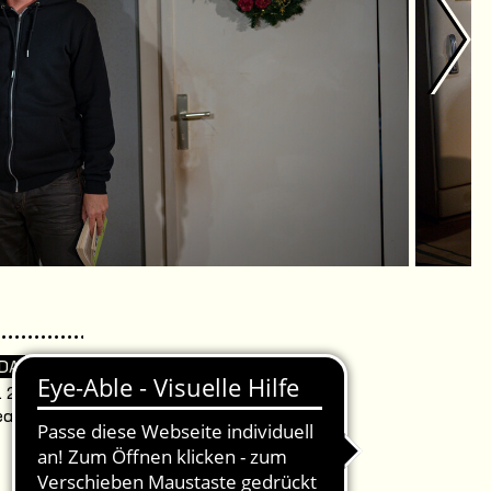
 DA
. 20:00 Uhr /
eater