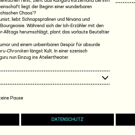
ierkuchen fehlt, zieht das Känguru kurzerhand bei ihm
meinschaft liegt der Beginn einer wunderbaren
rchischen Chaos’?
ist, liebt Schnapspralinen und Nirvana und
Bourgeoisie. Während sich der Ich-Erzähler mit den
r-Alltags herumschlägt, plant das vorlaute Beuteltier
umor und einem unbeirrbaren Gespür für absurde
ru-Chroniken
längst Kult. In einer szenisch
uru nun Einzug ins Ateliertheater.
keine Pause
DATENSCHUTZ