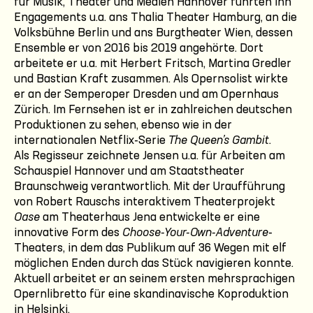
für Musik, Theater und Medien Hannover führten ihn
Engagements u.a. ans Thalia Theater Hamburg, an die
Volksbühne Berlin und ans Burgtheater Wien, dessen
Ensemble er von 2016 bis 2019 angehörte. Dort
arbeitete er u.a. mit Herbert Fritsch, Martina Gredler
und Bastian Kraft zusammen. Als Opernsolist wirkte
er an der Semperoper Dresden und am Opernhaus
Zürich. Im Fernsehen ist er in zahlreichen deutschen
Produktionen zu sehen, ebenso wie in der
internationalen Netflix-Serie
The Queen’s Gambit
.
Als Regisseur zeichnete Jensen u.a. für Arbeiten am
Schauspiel Hannover und am Staatstheater
Braunschweig verantwortlich. Mit der Uraufführung
von Robert Rauschs interaktivem Theaterprojekt
Oase
am Theaterhaus Jena entwickelte er eine
innovative Form des
Choose-Your-Own-Adventure
-
Theaters, in dem das Publikum auf 36 Wegen mit elf
möglichen Enden durch das Stück navigieren konnte.
Aktuell arbeitet er an seinem ersten mehrsprachigen
Opernlibretto für eine skandinavische Koproduktion
in Helsinki.