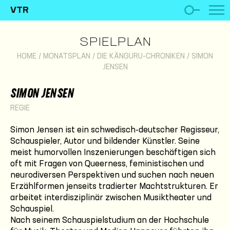
VTR
SPIELPLAN
HOME
/
MONATSPLAN
/
DIE KÄNGURU-CHRONIKEN
/
SIMON
JENSEN
SIMON JENSEN
REGIE
Simon Jensen ist ein schwedisch-deutscher Regisseur,
Schauspieler, Autor und bildender Künstler. Seine
meist humorvollen Inszenierungen beschäftigen sich
oft mit Fragen von Queerness, feministischen und
neurodiversen Perspektiven und suchen nach neuen
Erzählformen jenseits tradierter Machtstrukturen. Er
arbeitet interdisziplinär zwischen Musiktheater und
Schauspiel.
Nach seinem Schauspielstudium an der Hochschule