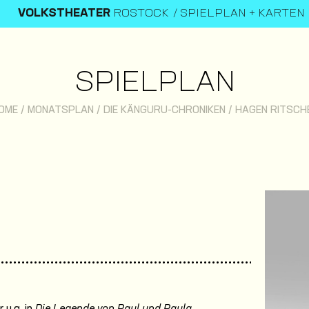
VOLKSTHEATER
ROSTOCK
SPIELPLAN + KARTEN
SPIELPLAN
OME
/
MONATSPLAN
/
DIE KÄNGURU-CHRONIKEN
/
HAGEN RITSCH
 u.a. in
Die Legende von Paul und Paula