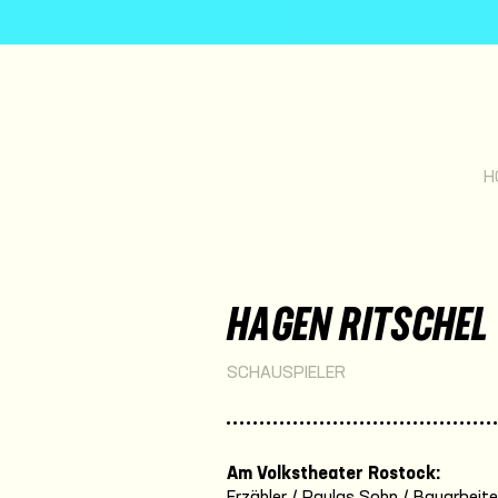
H
HAGEN RITSCHEL
SCHAUSPIELER
Am Volkstheater Rostock:
Erzähler / Paulas Sohn / Bauarbeiter