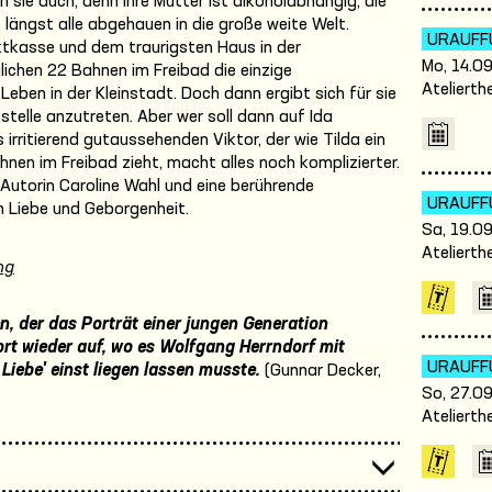
 sie auch, denn ihre Mutter ist alkoholabhängig, die
längst alle abgehauen in die große weite Welt.
URAUFF
ktkasse und dem traurigsten Haus in der
Mo, 14.09
glichen 22 Bahnen im Freibad die einzige
Atelierth
Leben in der Kleinstadt. Doch dann ergibt sich für sie
sstelle anzutreten. Aber wer soll dann auf Ida
rritierend gutaussehenden Viktor, der wie Tilda ein
hnen im Freibad zieht, macht alles noch komplizierter.
Autorin Caroline Wahl und eine berührende
URAUFF
 Liebe und Geborgenheit.
Sa, 19.09
Atelierth
ng
n, der das Porträt einer jungen Generation
ort wieder auf, wo es Wolfgang Herrndorf mit
URAUFF
 Liebe' einst liegen lassen musste.
(Gunnar Decker,
So, 27.09
Atelierth