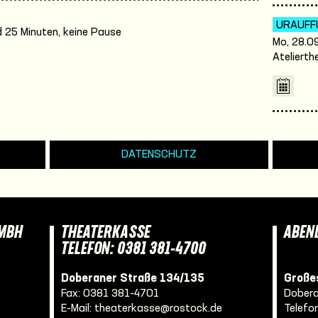
URAUFF
 25 Minuten, keine Pause
Mo, 28.09
Atelierth
DATENSCHUTZ
GMBH
THEATERKASSE
ABEN
TELEFON: 0381 381-4700
Doberaner Straße 134/135
Großes
Fax: 0381 381-4701
Dobera
E-Mail:
theaterkasse@rostock.de
Telefo