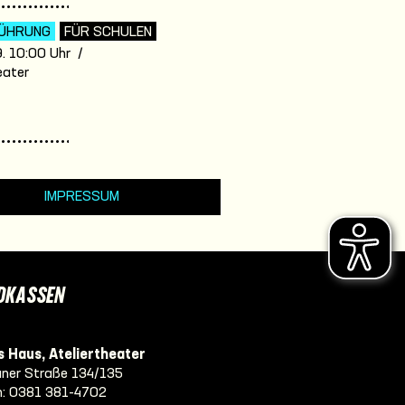
ÜHRUNG
FÜR SCHULEN
. 10:00 Uhr /
eater
IMPRESSUM
DKASSEN
 Haus, Ateliertheater
ner Straße 134/135
n:
0381 381-4702