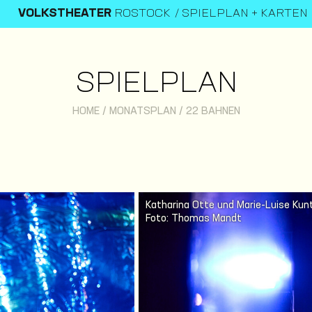
VOLKSTHEATER
ROSTOCK
SPIELPLAN + KARTEN
SPIELPLAN
HOME
/
MONATSPLAN
/
22 BAHNEN
Katharina Otte und Marie-Luise Kun
Foto: Thomas Mandt