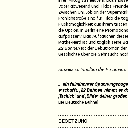
ihren Alltag zu meistern. Das müssen
Väter abwesend und Tildas Freunde 
Zwischen Uni, Job an der Supermar
Fröhlichstraße sind für Tilda die tä
Fluchtmöglichkeit aus ihrem tristen 
die Option, in Berlin eine Promotion
aufpassen? Das Auftauchen dieses i
Mathe-Nerd ist und täglich seine Ba
22 Bahnen
ist der Debütroman der 
Geschichte über die Sehnsucht nach
Hinweis zu Inhalten der Inszenieru
... ein fulminanter Spannungsboge
erschafft. ,22 Bahnen' nimmt es d
,Tschick' und ,Bilder deiner großen
Die Deutsche Bühne)
BESETZUNG