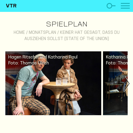
VTR
SPIELPLAN
HOME
/
MONATSPLAN
/
KEINER HAT GESAGT, DASS DU
AUSZIEHEN SOLLST (STATE OF THE UNION)
Hagen Ritschel und Katharina Paul
Katharina Pa
Foto: Thomas Ulrich
Foto: Thomas